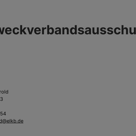
weckverbandsausschu
rold
 3
554
ld@elkb.de