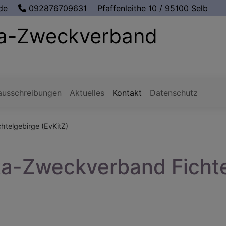
de
092876709631
Pfaffenleithe 10 / 95100 Selb
ita-Zweckverband
nausschreibungen
Aktuelles
Kontakt
Datenschutz
htelgebirge (EvKitZ)
ta-Zweckverband Ficht