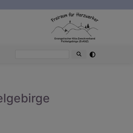
Suche
elgebirge