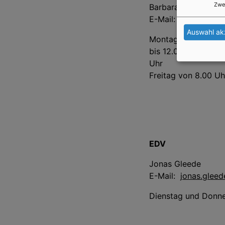
Zwe
Barbara Hofmann
E-Mail:
Barbara.Ho
Auswahl ak
Montag, Mittwoch, 
bis 12.00 Uhr und v
Uhr
Freitag von 8.00 Uh
EDV
Jonas Gleede
E-Mail:
jonas.glee
Dienstag und Donne