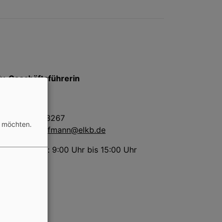
lv. Geschäftsführerin
ja Hoffmann
il: 0151 10513267
n möchten.
ail:
tanja.hoffmann@elkb.de
ag - Freitag: 9:00 Uhr bis 15:00 Uhr
retärin