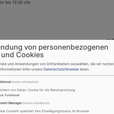
 13:30 Uhr
stel
ndung von personenbezogenen
Tan
 und Cookies
59
Mob
enste und Anwendungen von Drittanbietern auswählen, die wir nutze
tner@elkb.de
E-M
Informationen bitte unsere
Datenschutzhinweise
lesen.
 von 9.00 Uhr bis 15 Uhr
Mont
ktional
(immer erforderlich)
r bis 12.00 Uhr
ichern von Daten: Cookie für die Benutzersitzung
ck
:
Funktional
sent Manager
(immer erforderlich)
chäftsführung
Sek
kie Consent speichert Ihre Einwilligungsstatus im Browser