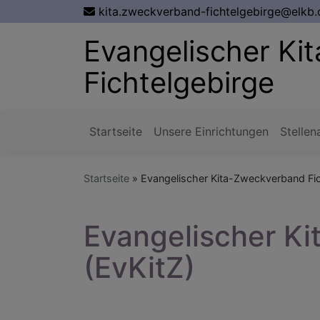
Direkt
kita.zweckverband-fichtelgebirge@elkb.
zum
Evangelischer K
Inhalt
Fichtelgebirge
Startseite
Unsere Einrichtungen
Stelle
Hauptnavigation
Startseite
Evangelischer Kita-Zweckverband Fic
Evangelischer Ki
(EvKitZ)